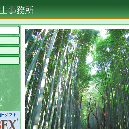
ジ
報
73
91