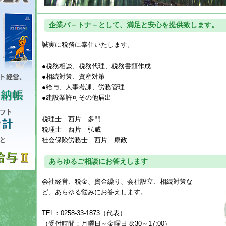
企業パ－トナ－として、満足と安心を提供致します。
誠実に税務に奉仕いたします。
●税務相談、税務代理、税務書類作成
●相続対策、資産対策
●給与、人事考課、労務管理
●建設業許可その他届出
税理士 西片 多門
税理士 西片 弘威
社会保険労務士 西片 康政
あらゆるご相談にお答えします
会社経営、税金、資金繰り、会社設立、相続対策な
ど、あらゆる悩みにお答えします。
TEL：0258-33-1873（代表）
（受付時間：月曜日～金曜日 8:30～17:00）